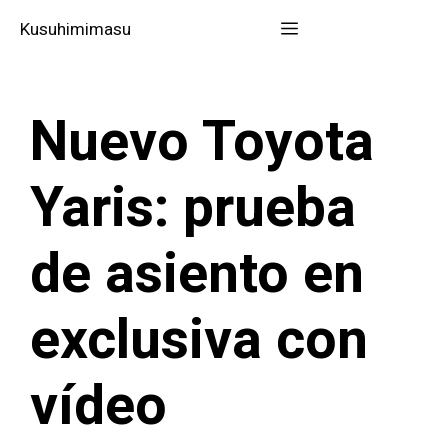
Saltar
Menú
Kusuhimimasu
al
contenido
Nuevo Toyota
Yaris: prueba
de asiento en
exclusiva con
vídeo