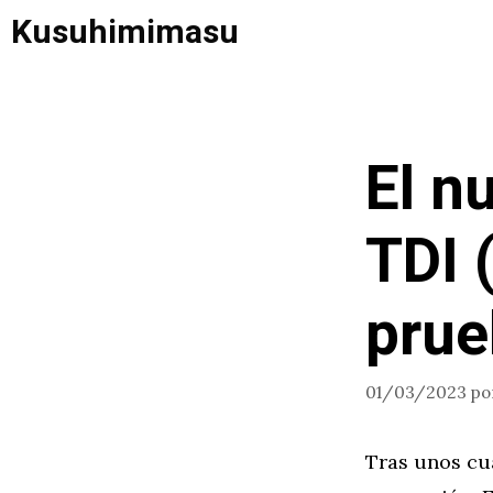
Saltar
Kusuhimimasu
al
contenido
El n
TDI 
prue
01/03/2023
po
Tras unos cu