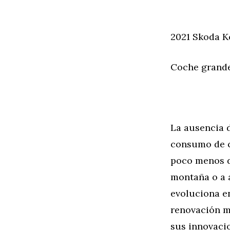
2021 Skoda K
Coche grand
La ausencia d
consumo de c
poco menos d
montaña o a 
evoluciona en
renovación m
sus innovaci