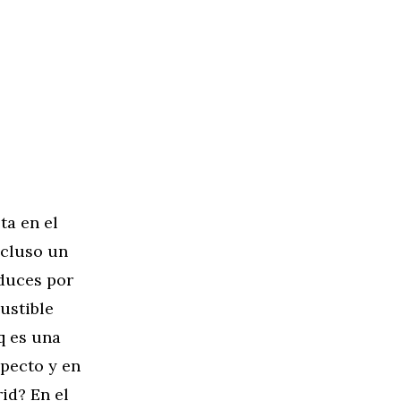
ta en el
ncluso un
nduces por
ustible
q es una
specto y en
id? En el