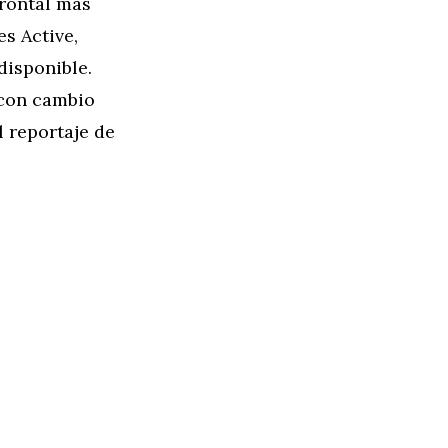
frontal más
s Active,
disponible.
 con cambio
l reportaje de