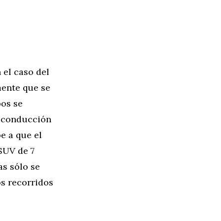
 el caso del
mente que se
bos se
e conducción
e a que el
SUV de 7
as sólo se
os recorridos