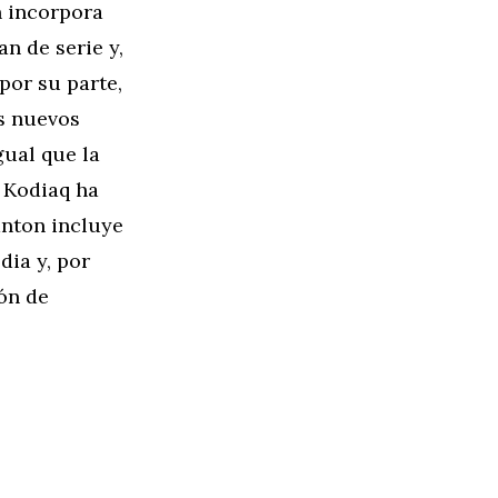
n incorpora
n de serie y,
 por su parte,
os nuevos
gual que la
l Kodiaq ha
anton incluye
ia y, por
ón de