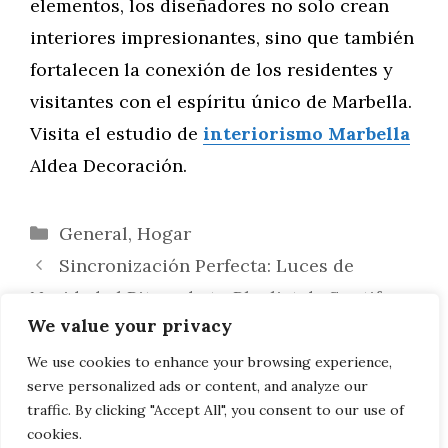
elementos, los diseñadores no solo crean
interiores impresionantes, sino que también
fortalecen la conexión de los residentes y
visitantes con el espíritu único de Marbella.
Visita el estudio de
interiorismo Marbella
Aldea Decoración.
Categorías
General
,
Hogar
Sincronización Perfecta: Luces de
Navidad al Ritmo de tu Playlist de Spotify
We value your privacy
Incorporación del Arte Local en el
Diseño de Interiores en Marbella: Guía
We use cookies to enhance your browsing experience,
serve personalized ads or content, and analyze our
Esencial para Coleccionistas
traffic. By clicking "Accept All", you consent to our use of
cookies.