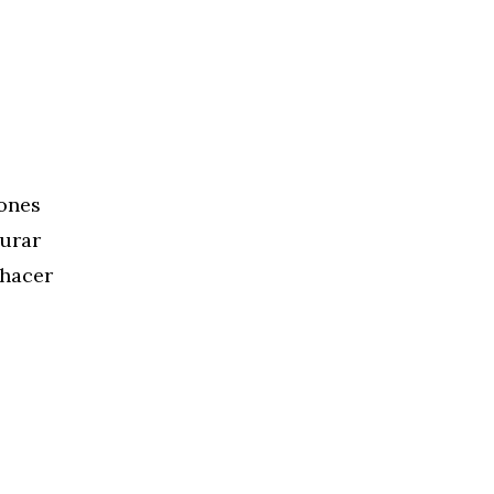
iones
gurar
 hacer