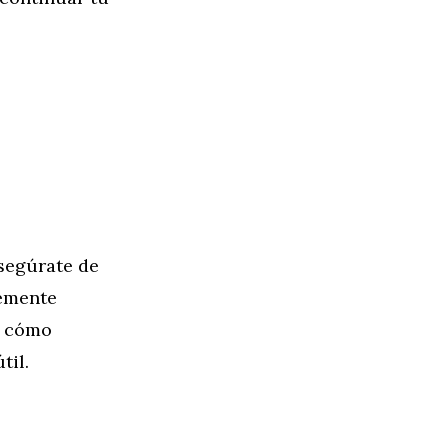
segúrate de
temente
r cómo
til.