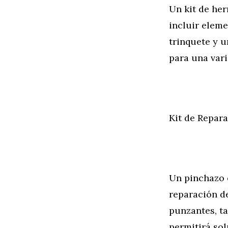
Un kit de her
incluir eleme
trinquete y u
para una var
Kit de Repar
Un pinchazo 
reparación d
punzantes, ta
permitirá so