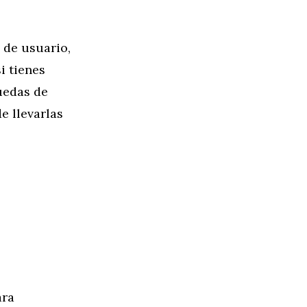
 de usuario,
i tienes
uedas de
e llevarlas
ara