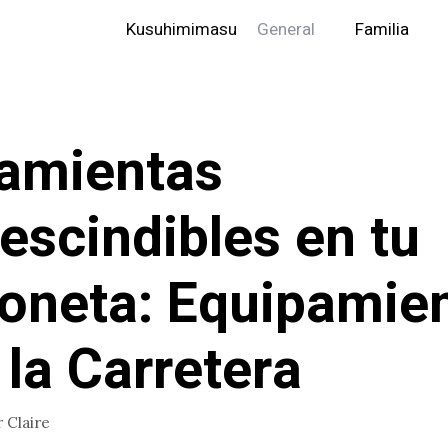
Kusuhimimasu
General
Familia
amientas
escindibles en tu
oneta: Equipamie
 la Carretera
r
Claire