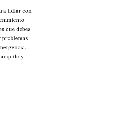
ra lidiar con
tenimiento
les que debes
r problemas
emergencia.
ranquilo y