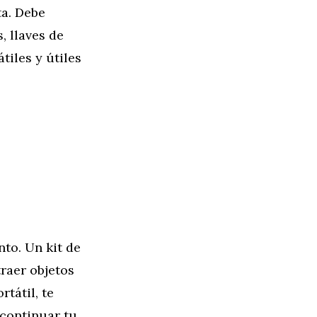
ta. Debe
, llaves de
tiles y útiles
to. Un kit de
raer objetos
tátil, te
 continuar tu