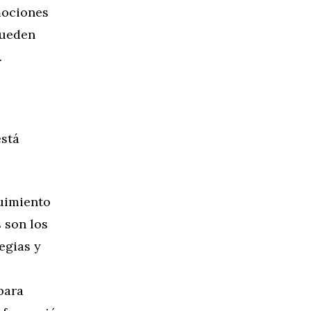
mociones
pueden
.
está
guimiento
 son los
tegias y
para