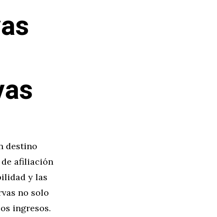
vas
vas
n destino
 de afiliación
ilidad y las
rvas no solo
os ingresos.