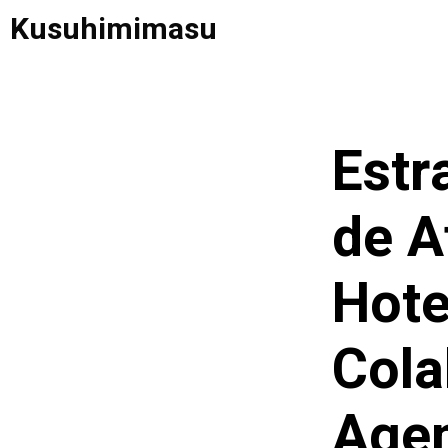
Saltar
Kusuhimimasu
al
contenido
Estr
de A
Hote
Cola
Agen