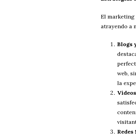
El marketing
atrayendo a m
Blogs 
destaca
perfect
web, s
la expe
Videos
satisfe
conten
visitan
Redes 