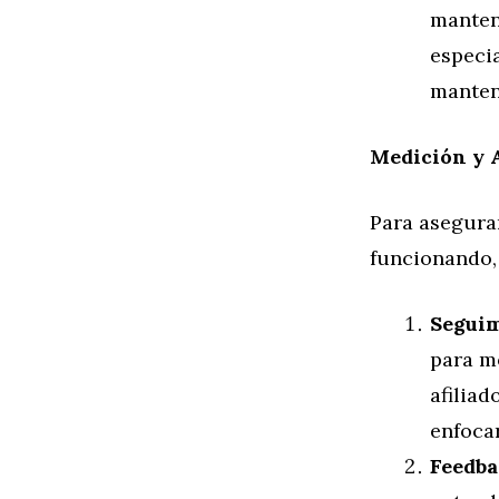
manten
especia
mantene
Medición y A
Para asegurar
funcionando, 
Seguim
para m
afiliad
enfoca
Feedba