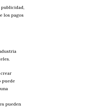
 publicidad,
e los pagos
ndustria
eles.
 crear
to puede
 una
jes pueden