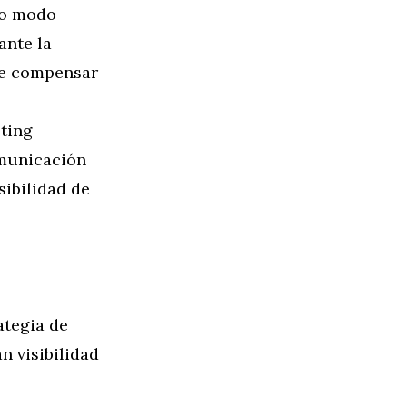
ro modo
ante la
de compensar
ting
omunicación
sibilidad de
ategia de
n visibilidad