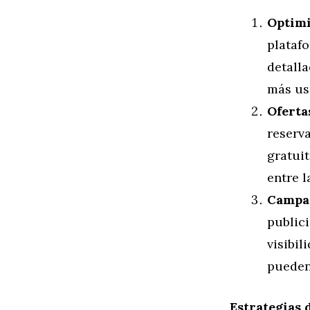
Optimi
plataf
detalla
más us
Oferta
reserv
gratui
entre 
Campañ
public
visibil
pueden 
Estrategias 