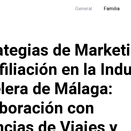
General
Familia
ategias de Market
filiación en la Indu
lera de Málaga:
boración con
cias de Viajes y