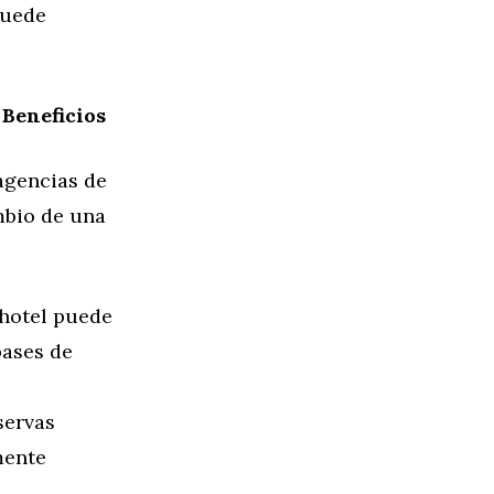
puede
 Beneficios
 agencias de
mbio de una
u hotel puede
bases de
servas
mente