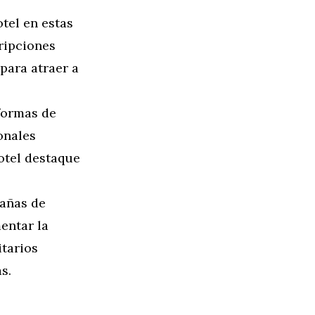
otel en estas
ripciones
 para atraer a
aformas de
onales
otel destaque
pañas de
entar la
itarios
s.