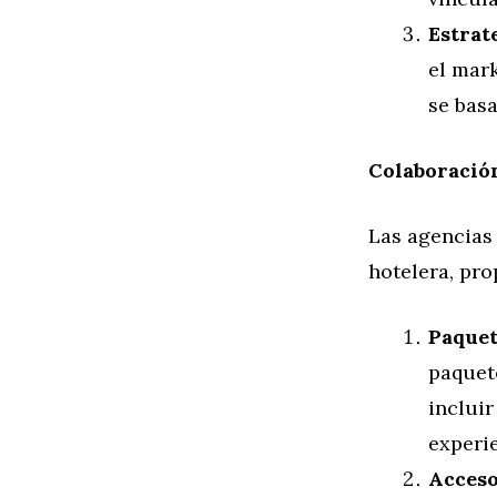
Estrat
el mar
se bas
Colaboración
Las agencias 
hotelera, pro
Paquet
paquete
incluir
experie
Acceso