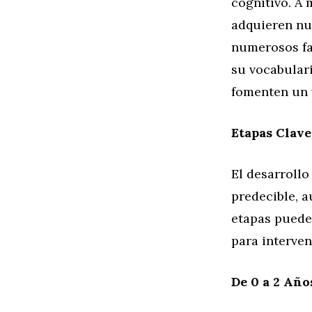
cognitivo. A 
adquieren nu
numerosos fa
su vocabulari
fomenten un 
Etapas Clave
El desarrollo
predecible, a
etapas puede
para interven
De 0 a 2 Año