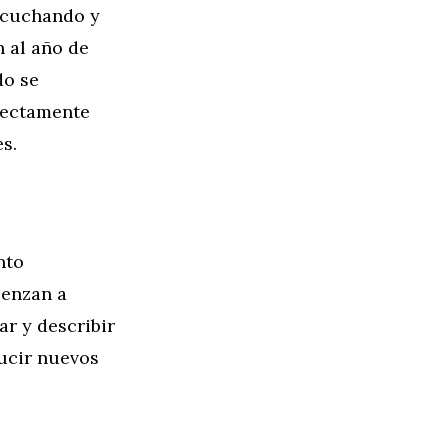
escuchando y
 al año de
do se
irectamente
s.
nto
ienzan a
ar y describir
ucir nuevos