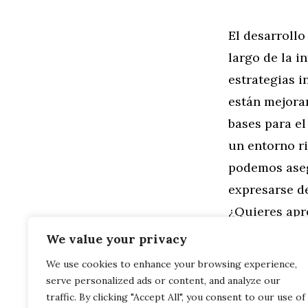
El desarrollo
largo de la i
estrategias i
están mejoran
bases para el
un entorno ri
podemos aseg
expresarse de
¿Quieres ap
We value your privacy
Categorías
Familia
,
Gen
We use cookies to enhance your browsing experience,
Electrizante
serve personalized ads or content, and analyze our
Hermanos Com
Lenguaje
traffic. By clicking "Accept All", you consent to our use of