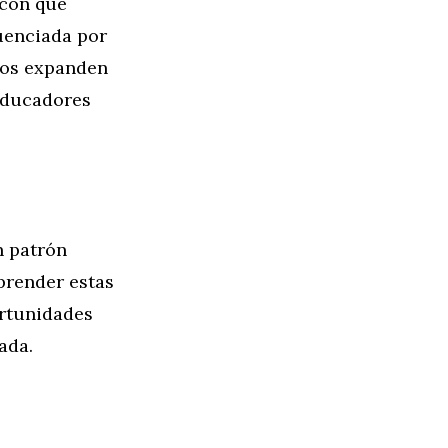
 con que
uenciada por
ños expanden
 educadores
n patrón
prender estas
ortunidades
ada.