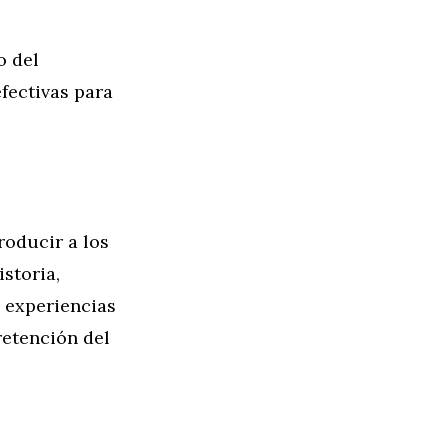
o del
efectivas para
roducir a los
storia,
n experiencias
retención del