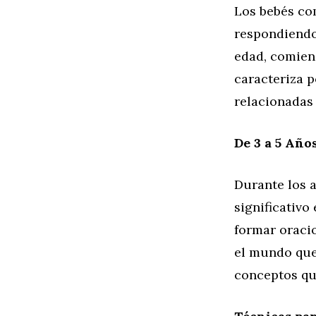
Los bebés co
respondiendo
edad, comien
caracteriza 
relacionadas
De 3 a 5 Año
Durante los 
significativ
formar oracio
el mundo que
conceptos qu