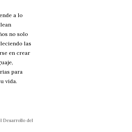
ende a lo
plean
ños no solo
bleciendo las
rse en crear
uaje,
rias para
u vida.
 Desarrollo del