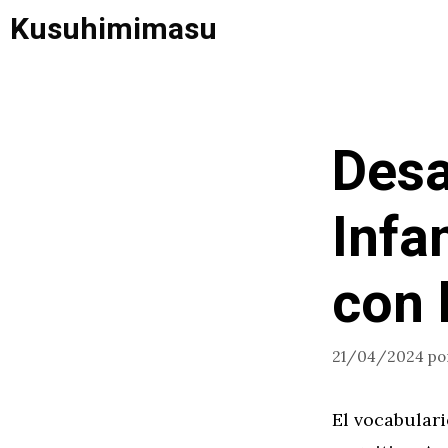
Saltar
Kusuhimimasu
al
contenido
Desa
Infa
con 
21/04/2024
po
El vocabulari