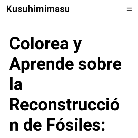
Saltar
Kusuhimimasu
Me
al
contenido
Colorea y
Aprende sobre
la
Reconstrucció
n de Fósiles: